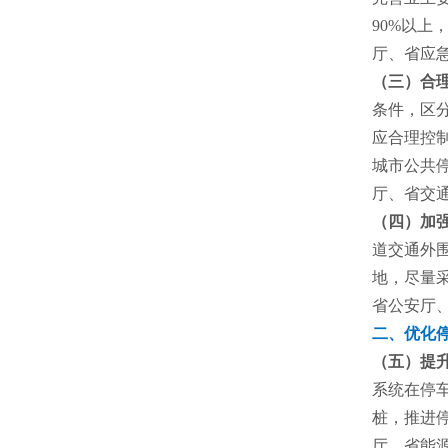
90%以
厅、省应
（三）合
条件，区
应合理控
城市公共
厅、省交
（四）加
道交通外
地，尽量
省公安厅
二、优化
（五）提
系统在停
桩，推进
厅、省能