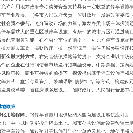
，允许利用地方政府专项债券资金支持具有一定收益的停车设施
停车产业发展。（各市人民政府负责，省财政厅、发展改革委按
励社会资本参与。
充分调动市场的力量，激发各类市场主体投资
营停车需求大的重点区域停车设施。有条件的城市片区可通过项
拓展配套服务功能，在不减少车位的前提下，可允许停车设施配
，省发展改革委、省财政厅、省自然资源厅、省住房城乡建设厅
创新金融支持方式。
在完善偿债措施等前提下，支持企业以市场
条件的企业在银行间债券市场发行短期融资券、中期票据、定向
在风险可控、商业可持续的前提下，探索提供基于停车设施产权
化等方式，盘活存量资产。鼓励采取“债贷组合”等方式，构建多
省发展改革委、省住房城乡建设厅、省财政厅、人民银行合肥中
用地政策
强化用地保障。
将停车设施用地供应纳入国有建设用地供应计划
土地、中心城区功能搬迁腾出土地、城市公共设施新改建预留土
增建停车设施。通过奖补等措施引导企业单位及其他土地使用权