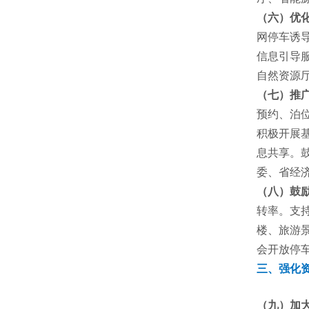
（六）优
网停车诱
信息引导服
自然资源
（七）推
预约、泊
积极开展
息共享。
委、省经
（八）鼓
转率。支
楼、旅游
会开放停
三、强化
（九）加