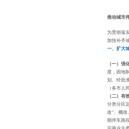
推动城市
为贯彻落实
加快补齐
一、扩大
（一）强
度，因地
划。经批
（各市人
（二）有
分类分区
改”、棚
期停车路
完善业主委