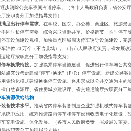
上，逐步消除公交车夜间占道停车。（各市人民政府负责，省公安
急厅按职责分工加强指导支持）
理满足出行停车需求。
在学校、医院、办公楼、商业区、旅游景
分不同时长停车需要，综合采取资源共享、价格调节、临时停车
制停车设施建设规模。加快重点区域周
边停车诱导设施建设，完善
停车泊位 20 万个（不含县城）。（各市人民政府负责，省发展
通运输厅按职责分工加强指导支持）
强停车换乘衔接。
加强换乘停车设施建设，促进出行停车与公共
围站点充分考虑建设“停车+换乘”（P+R）停车设施。新建公路
采用集约化模式建设换乘停车设施。逐步形成以公共交通为主的
、省自然资源厅、省住房城乡建设厅、省交通运输厅按职责分工
停车资源供给结构
升装备技术水平。
推动省内停车装备制造企业加强机械式停车装
车系统中应用。统筹推进路内停车和停车设施收费电子化建设，
停车充电设施一体化发展。（各市人民政府负责，省发展改革委
源局按职责分工加强指导支持）