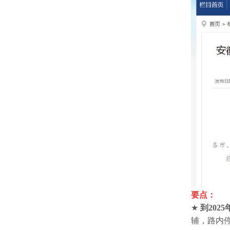
要点：
★
到202
辅，路内