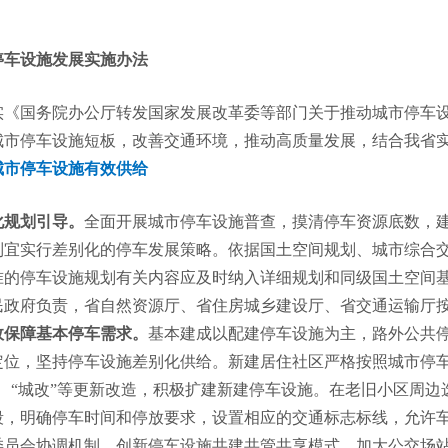
停车设施发展实施办法
《国务院办公厅转发国家发展改革委等部门关于推动城市停车设施
城市停车设施短板，改善交通环境，推动高质量发展，结合我省
城市停车设施有效供给
化规划引导。
全面开展城市停车设施普查，摸清停车资源底数，
制宜实行差别化的停车发展策略。依据国土空间规划、城市综合
准的停车设施规划有关内容应及时纳入详细规划和同级国土空间基
民政府负责，省自然资源厅、省住房城乡建设厅、省交通运输厅
效保障基本停车需求。
基本建成以配建停车设施为主，路外公共
定位，坚持停车设施差别化供给。新建居住社区严格按照城市停车
改、“城改”等更新改造，积极扩建新建停车设施。在老旧小区周
段，明确停车时间和停放要求，设置相应的交通标志标线，允许
员会协调机制，创新停车设施共建共管共享模式。加大公交场站配