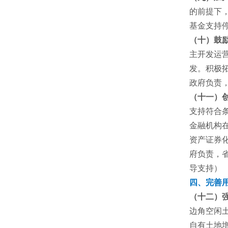
的前提下
基金支持
（十）鼓
主开发运
发。积极
政府负责
（十一）
支持符合
金融机构
资产证券
府负责，
导支持）
四、完善
（十二）
边角空闲
自有土地