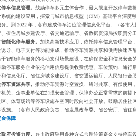
化停车信息管理。
鼓励停车多元主体合作，最大限度开放停车数
导系统的建设应用，探索与城市信息模型（CIM）基础平台深度
务。到 2022 年，各市建成停车泊位管理信息化平台。（各
厅、省住房城乡建设厅、省交通运输厅、省数据资源局按职责分
广智能化停车服务。
加快高新技术应用，依托停车信息管理平台
位诱导、电子支付等功能集成，推动停车资源共享和供需快速匹
基于智能停车服务的移动支付场景建设，在确保资金和信息安全
鼓励停车服务企业依托信用信息提供收费优惠、车位预约、通行
济和信息化厅、省住房城乡建设厅、省交通运输厅、人民银行合
励停车资源共享。
推动停车资源时空置换、错时共享、有偿使用
持机关、企事业单位在加强安全管理，保障办公正常需求的前提
景区、体育场馆等停车设施在空闲时段向社会开放。鼓励居住社
车设施。（各市人民政府负责，省发展改革委、省公安厅、省住
资金保障
大政府投资力度。
各市政府采用多种方式合理统筹资金支持停车