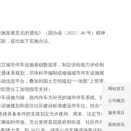
发展意见的通知》（国办函〔2021〕46 号）精神，
实际，提出如下实施办法。
建立城市停车设施基础数据库，制定供给能力评价制
交通体系规划，尽快科学编制或修编城市停车设施规
础信息平台，叠加到国土空间规划“一张图”上管理。
网站首页
按职责分工加强指导支持）
停车设施为辅，路内停车为补充的城市停车系统。实行
公司概况
设施规划和居住社区建设标准建设停车位。结合“旧
服务项目
边选择具备条件的支路划定允许夜间、周末、法定节假
车辆临时停放。充分发挥基层政府和街道、社区作用，
新闻资讯
建力度，到 2025 年，城市公交车辆进场率达到