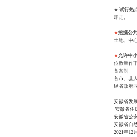
★
试行热
即走。
★
挖掘公
土地、中
★
允许中
位数量作
备案制。
各市、县
经省政府
安徽省发
安徽省住
安徽省公
安徽省自
2021年12