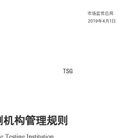
市场监管总局
2019年4月1日