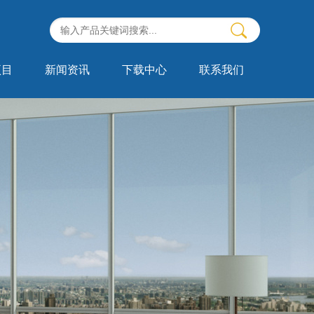
项目
新闻资讯
下载中心
联系我们