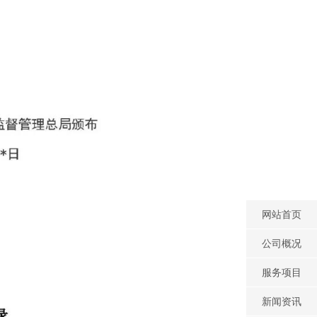
网站首页
公司概况
服务项目
新闻资讯