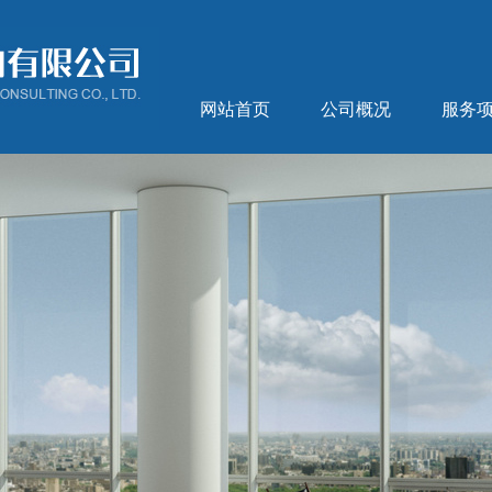
网站首页
公司概况
服务