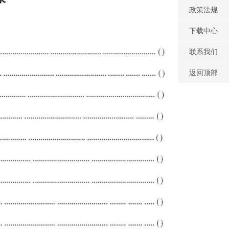
政策法规
下载中心
联系我们
返回顶部